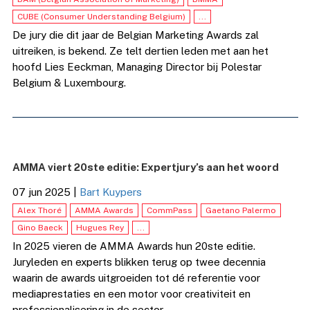
CUBE (Consumer Understanding Belgium)
...
De jury die dit jaar de Belgian Marketing Awards zal
uitreiken, is bekend. Ze telt dertien leden met aan het
hoofd Lies Eeckman, Managing Director bij Polestar
Belgium & Luxembourg.
AMMA viert 20ste editie: Expertjury’s aan het woord
07 jun 2025
|
Bart Kuypers
Alex Thoré
AMMA Awards
CommPass
Gaetano Palermo
Gino Baeck
Hugues Rey
...
In 2025 vieren de AMMA Awards hun 20ste editie.
Juryleden en experts blikken terug op twee decennia
waarin de awards uitgroeiden tot dé referentie voor
mediaprestaties en een motor voor creativiteit en
professionalisering in de sector.