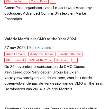
Claudia Pacitti
CommPass
...
CommPass organiseert vanaf maart twee Academy
cyclussen: Advanced Comms Strategy en Market
Essentials.
Valérie Morfitis is CMO of the Year 2024
27 nov 2024
|
Bart Kuypers
Aline Lemaire
Andy van Hassel
Caroline Baume
CMO Council
CMO of the Year
D'Ieteren
...
Op 26 november organiseerden de CMO Council,
geïnitieerd door Serviceplan Group Belux en
vertegenwoordigers van de vakpers, voor het derde
opeenvolgende jaar de verkiezing van de CMO of the Year.
De winnares van 2024 is Valérie Morfitis.
Toerisme Oostende, Just Russel en Valérie Morfitis