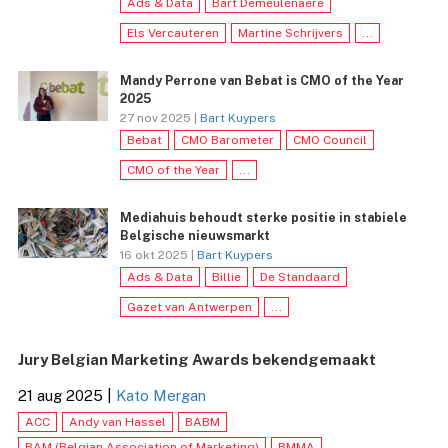
Ads & Data
Bart Demeulenaere
Els Vercauteren
Martine Schrijvers
...
Mandy Perrone van Bebat is CMO of the Year
2025
27 nov 2025 |
Bart Kuypers
Bebat
CMO Barometer
CMO Council
CMO of the Year
...
Mediahuis behoudt sterke positie in stabiele
Belgische nieuwsmarkt
16 okt 2025 |
Bart Kuypers
Ads & Data
Billie
De Standaard
Gazet van Antwerpen
...
Jury Belgian Marketing Awards bekendgemaakt
21 aug 2025
|
Kato Mergan
ACC
Andy van Hassel
BABM
BAM (Belgian Association of Marketing)
BMMA