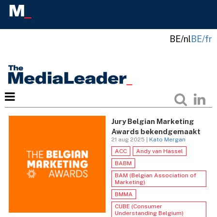
BE/nl
BE/fr
Jury Belgian Marketing
Awards bekendgemaakt
21 aug 2025 |
Kato Mergan
ACC
Andy van Hassel
BABM
BAM (Belgian Association of
Marketing)
BMMA
CUBE (Consumer
Understanding Belgium)