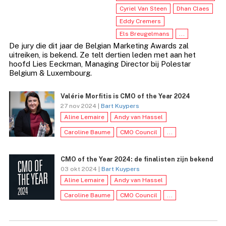
Cyriel Van Steen
Dhan Claes
Eddy Cremers
Els Breugelmans
...
De jury die dit jaar de Belgian Marketing Awards zal
uitreiken, is bekend. Ze telt dertien leden met aan het
hoofd Lies Eeckman, Managing Director bij Polestar
Belgium & Luxembourg.
Valérie Morfitis is CMO of the Year 2024
27 nov 2024 |
Bart Kuypers
Aline Lemaire
Andy van Hassel
Caroline Baume
CMO Council
...
CMO of the Year 2024: de finalisten zijn bekend
03 okt 2024 |
Bart Kuypers
Aline Lemaire
Andy van Hassel
Caroline Baume
CMO Council
...