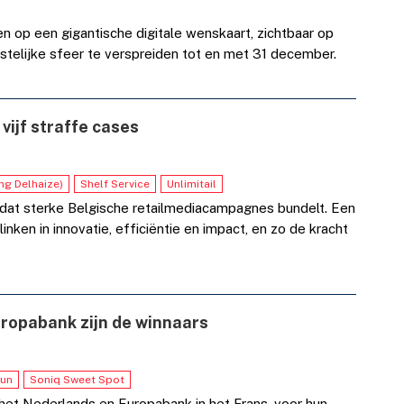
 op een gigantische digitale wenskaart, zichtbaar op
stelijke sfeer te verspreiden tot en met 31 december.
 vijf straffe cases
ng Delhaize)
Shelf Service
Unlimitail
 dat sterke Belgische retailmediacampagnes bundelt. Een
inken in innovatie, efficiëntie en impact, en zo de kracht
ropabank zijn de winnaars
un
Soniq Sweet Spot
et Nederlands en Europabank in het Frans, voor hun