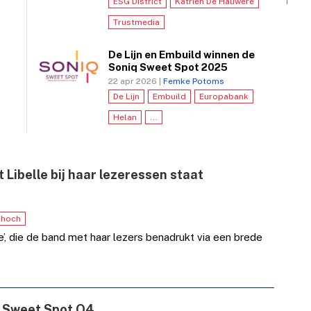
ESG District
Katrien De Hauwere
Trustmedia
De Lijn en Embuild winnen de
Soniq Sweet Spot 2025
22 apr 2026 |
Femke Potoms
De Lijn
Embuild
Europabank
Helan
...
Libelle bij haar lezeressen staat
choch
e’, die de band met haar lezers benadrukt via een brede
 Sweet Spot Q4