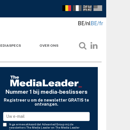
BE/nl
BE/fr
EDIASPECS
OVER ONS
Nummer 1 bij media-beslissers
Registreer u om de newsletter GRATIS te
ontvangen.
Ik ga ermee akkoord dat Adwanted Group mij de
newsletters The Media Leader en The Media Leader