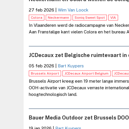
27 feb 2026
|
Wim Van Loock
Colora
Neckermann
Soniq Sweet Spot
VIA
In Vlaanderen werd de radiocampagne van Necker
Aan Franstalige kant vielen Colora en het bureau A
JCDecaux zet Belgische ruimtevaart in d
05 feb 2026
|
Bart Kuypers
Brussels Airport
JCDecaux Airport Belgium
JCDecau
Brussels Airport kreeg een 19 meter lange immersie
OOH-activatie van JCDecaux verraste internationale
hoogtechnologisch land.
Bauer Media Outdoor zet Brussels DOO
19 jan 2026
|
Bart Kuypers