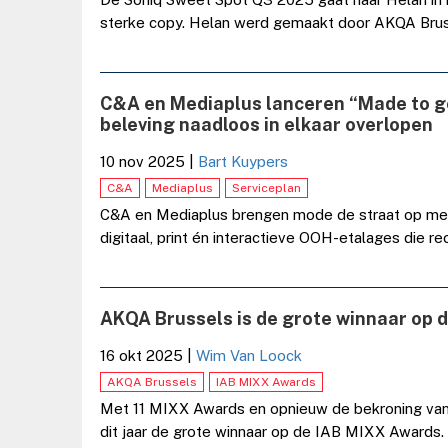
sterke copy. Helan werd gemaakt door AKQA Brus
C&A en Mediaplus lanceren “Made to g
beleving naadloos in elkaar overlopen
10 nov 2025
|
Bart Kuypers
C&A
Mediaplus
Serviceplan
C&A en Mediaplus brengen mode de straat op met 
digitaal, print én interactieve OOH-etalages die r
AKQA Brussels is de grote winnaar op 
16 okt 2025
|
Wim Van Loock
AKQA Brussels
IAB MIXX Awards
Met 11 MIXX Awards en opnieuw de bekroning van 
dit jaar de grote winnaar op de IAB MIXX Awards. In