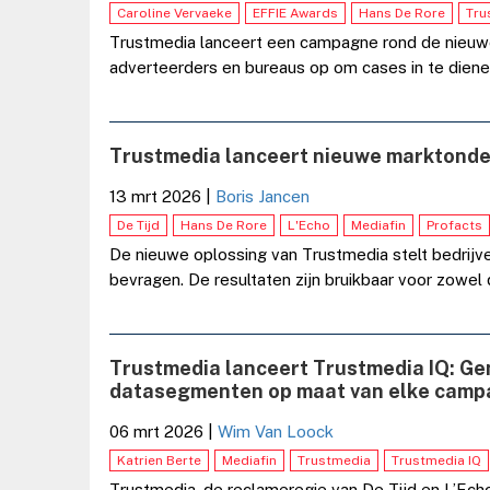
Caroline Vervaeke
EFFIE Awards
Hans De Rore
Tru
Trustmedia lanceert een campagne rond de nieuw
adverteerders en bureaus op om cases in te dien
Trustmedia lanceert nieuwe marktond
13 mrt 2026
|
Boris Jancen
De Tijd
Hans De Rore
L'Echo
Mediafin
Profacts
De nieuwe oplossing van Trustmedia stelt bedrijv
bevragen. De resultaten zijn bruikbaar voor zowel 
Trustmedia lanceert Trustmedia IQ: Ge
datasegmenten op maat van elke cam
06 mrt 2026
|
Wim Van Loock
Katrien Berte
Mediafin
Trustmedia
Trustmedia IQ
Trustmedia, de reclameregie van De Tijd en L’Ech