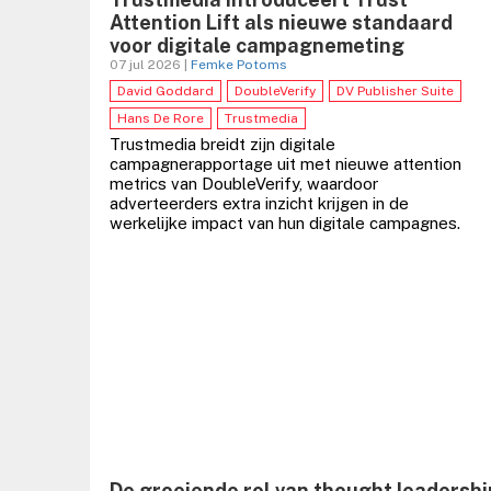
Attention Lift als nieuwe standaard
voor digitale campagnemeting
07 jul 2026 |
Femke Potoms
David Goddard
DoubleVerify
DV Publisher Suite
Hans De Rore
Trustmedia
Trustmedia breidt zijn digitale
campagnerapportage uit met nieuwe attention
metrics van DoubleVerify, waardoor
adverteerders extra inzicht krijgen in de
werkelijke impact van hun digitale campagnes.
De groeiende rol van thought leadershi