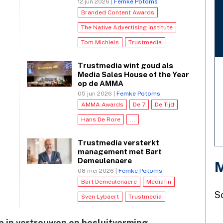
12 jun 2026 |
Femke Potoms
Branded Content Awards
The Native Advertising Institute
Tom Michiels
Trustmedia
Trustmedia wint goud als
Media Sales House of the Year
op de AMMA
05 jun 2026 |
Femke Potoms
AMMA Awards
De 7
De Tijd
Hans De Rore
...
Trustmedia versterkt
management met Bart
Demeulenaere
M
08 mei 2026 |
Femke Potoms
Bart Demeulenaere
Mediafin
S
Sven Lybaert
Trustmedia
p in vertrouwen en besluitvorming