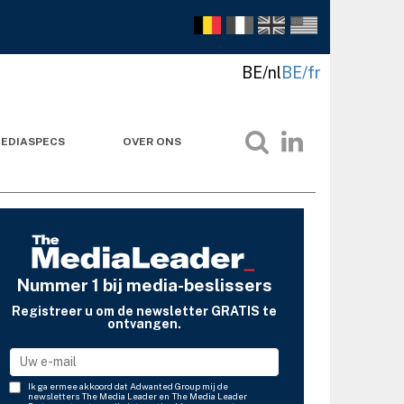
BE/nl
BE/fr
EDIASPECS
OVER ONS
Nummer 1 bij media-beslissers
Registreer u om de newsletter GRATIS te
ontvangen.
Ik ga ermee akkoord dat Adwanted Group mij de
newsletters The Media Leader en The Media Leader