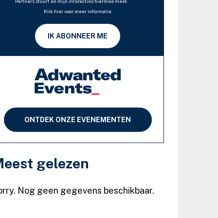
Partners stuurt en mijn interacties hiermee meet.
Klik hier voor meer informatie
IK ABONNEER ME
ONTDEK ONZE EVENEMENTEN
eest gelezen
orry. Nog geen gegevens beschikbaar.