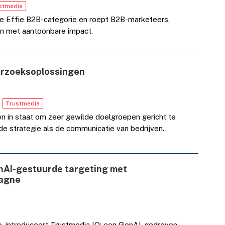
stmedia
e Effie B2B-categorie en roept B2B-marketeers,
en met aantoonbare impact.
erzoeksoplossingen
Trustmedia
en in staat om zeer gewilde doelgroepen gericht te
de strategie als de communicatie van bedrijven.
nAI-gestuurde targeting met
pagne
o, introduceert Trustmedia IQ: een GenAI-gedreven