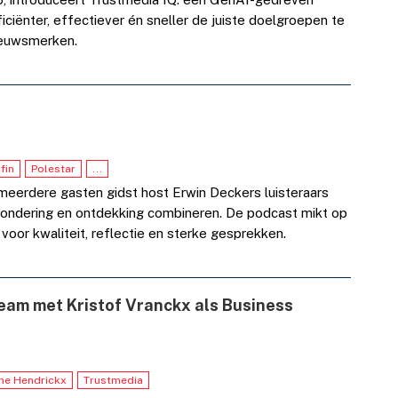
ciënter, effectiever én sneller de juiste doelgroepen te
ieuwsmerken.
fin
Polestar
...
meerdere gasten gidst host Erwin Deckers luisteraars
rwondering en ontdekking combineren. De podcast mikt op
voor kwaliteit, reflectie en sterke gesprekken.
eam met Kristof Vranckx als Business
ne Hendrickx
Trustmedia