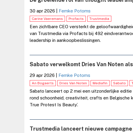
30 apr 2026
|
Femke Potoms
Carine Vaeremans
Profacts
Trustmedia
Een zichtbare CEO versterkt de geloofwaardigheid v
van Trustmedia via Profacts bij 492 eindverantwoo
leadership in aankoopbeslissingen.
Sabato verwelkomt Dries Van Noten al
29 apr 2026
|
Femke Potoms
An Bogaerts
Dries Van Noten
Mediafin
Sabato
Sabato lanceert op 2 mei een uitzonderlijke edit
rond schoonheid, creativiteit, crafts en Belgische
True Protest Is Beauty’.
Trustmedia lanceert nieuwe campagne v