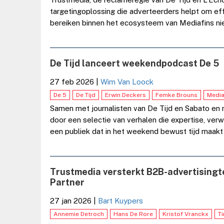
targetingoplossing die adverteerders helpt om effi
bereiken binnen het ecosysteem van Mediafins n
De Tijd lanceert weekendpodcast De 5
27 feb 2026
|
Wim Van Loock
De 5
De Tijd
Erwin Deckers
Femke Brouns
Media
Samen met journalisten van De Tijd en Sabato en 
door een selectie van verhalen die expertise, ve
een publiek dat in het weekend bewust tijd maakt 
Trustmedia versterkt B2B-advertisingt
Partner
27 jan 2026
|
Bart Kuypers
Annemie Detroch
Hans De Rore
Kristof Vranckx
Ti