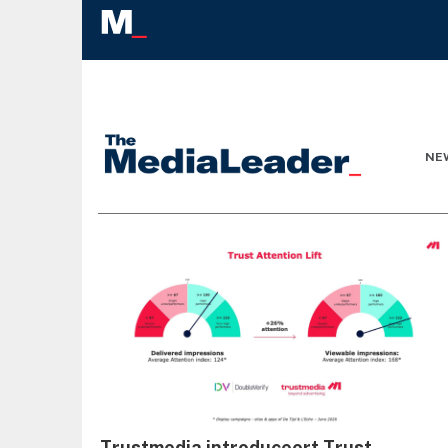
NE
Trustmedia introduceert Trust