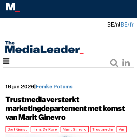
BE/nl
BE/fr
16 jun 2026
|
Femke Potoms
Trustmedia versterkt
marketingdepartement met komst
van Marit Ginevro
Bart Gunst
Hans De Rore
Marit Ginevro
Trustmedia
Var