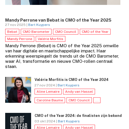
Mandy Perrone van Bebat is CMO of the Year 2025
27 nov 2025 |
Bart Kuypers
Bebat
CMO Barometer
CMO Council
CMO of the Year
Mandy Perrone
Valérie Morfitis
Mandy Perrone (Bebat) is CMO of the Year 2025 omwille
van haar digitale en maatschappelijke impact. Haar
erkenning weerspiegelt de trends uit de CMO Barometer,
waar AI, transformatie en nieuwe CMO-rollen centraal
staan.
Valérie Morfitis is CMO of the Year 2024
27 nov 2024 |
Bart Kuypers
Aline Lemaire
Andy van Hassel
Caroline Baume
CMO Council
...
CMO of the Year 2024: de finalisten zijn bekend
03 okt 2024 |
Bart Kuypers
Aline Lemaire
Andy van Hassel