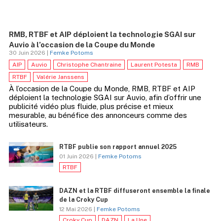
RMB, RTBF et AIP déploient la technologie SGAI sur
Auvio à l’occasion de la Coupe du Monde
30 Juin 2026 |
Femke Potoms
AIP
Auvio
Christophe Chantraine
Laurent Potesta
RMB
RTBF
Valérie Janssens
À l’occasion de la Coupe du Monde, RMB, RTBF et AIP
déploient la technologie SGAI sur Auvio, afin d’offrir une
publicité vidéo plus fluide, plus précise et mieux
mesurable, au bénéfice des annonceurs comme des
utilisateurs.
RTBF publie son rapport annuel 2025
01 Juin 2026 |
Femke Potoms
RTBF
DAZN et la RTBF diffuseront ensemble la finale
de la Croky Cup
12 Mai 2026 |
Femke Potoms
Croky Cup
DAZN
La Une