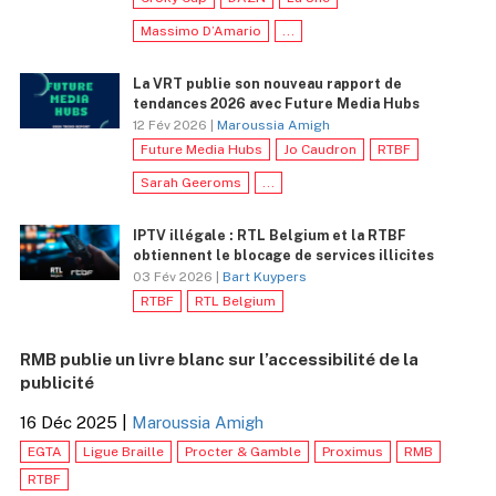
Massimo D’Amario
...
La VRT publie son nouveau rapport de
tendances 2026 avec Future Media Hubs
12 Fév 2026 |
Maroussia Amigh
Future Media Hubs
Jo Caudron
RTBF
Sarah Geeroms
...
IPTV illégale : RTL Belgium et la RTBF
obtiennent le blocage de services illicites
03 Fév 2026 |
Bart Kuypers
RTBF
RTL Belgium
RMB publie un livre blanc sur l’accessibilité de la
publicité
16 Déc 2025
|
Maroussia Amigh
EGTA
Ligue Braille
Procter & Gamble
Proximus
RMB
RTBF