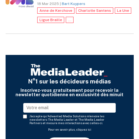
18 Mar 2025 |
Bart Kuypers
Anne de Kerchove
Charlotte Santens
La Une
Ligue Braille
...
N°1 sur les décideurs médias
Inscrivez-vous gratuitement pour recevoir la
newsletter quotidienne en exclusivité dès minuit
J'accepte qu'Adwanted Media Solutions m'envoie les
newsletters The Media Leader et The Media Leader
Partners et mesure mes interactions avec celles-ci.
Pour en savoir plus, cliquez ici