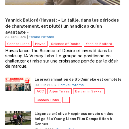
Yannick Bolloré (Havas) : « La taille, dans les périodes
de changement, est plutôt un handicap qu’un
avantage »
24 Juin 2026 |
Femke Potoms
Cannes Lions
Havas
Science of Desire
Yannick Bolloré
Havas lance The Science of Desire et investit dans la
scale-up IA Vurvey Labs. Le groupe se positionne en
challenger et mise sur une croissance portée par le désir
de marque.
La programmation de St-Canneke est complète
03 Juin 2026 |
Femke Potoms
ACC
Arjen Tarras
Benjamin Sekkai
Cannes Lions
...
L’agence créative Happiness envoie un duo
belge à la Young Lions Film Competition à
Cannes