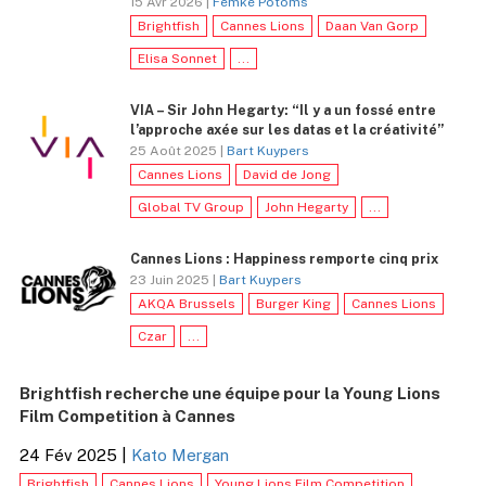
15 Avr 2026 |
Femke Potoms
Brightfish
Cannes Lions
Daan Van Gorp
Elisa Sonnet
...
VIA – Sir John Hegarty: “Il y a un fossé entre
l’approche axée sur les datas et la créativité”
25 Août 2025 |
Bart Kuypers
Cannes Lions
David de Jong
Global TV Group
John Hegarty
...
Cannes Lions : Happiness remporte cinq prix
23 Juin 2025 |
Bart Kuypers
AKQA Brussels
Burger King
Cannes Lions
Czar
...
Brightfish recherche une équipe pour la Young Lions
Film Competition à Cannes
24 Fév 2025
|
Kato Mergan
Brightfish
Cannes Lions
Young Lions Film Competition