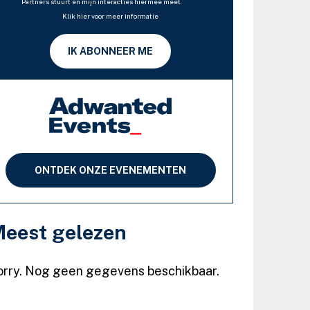
Partners stuurt en mijn interacties hiermee meet.
Klik hier voor meer informatie
IK ABONNEER ME
ONTDEK ONZE EVENEMENTEN
eest gelezen
orry. Nog geen gegevens beschikbaar.