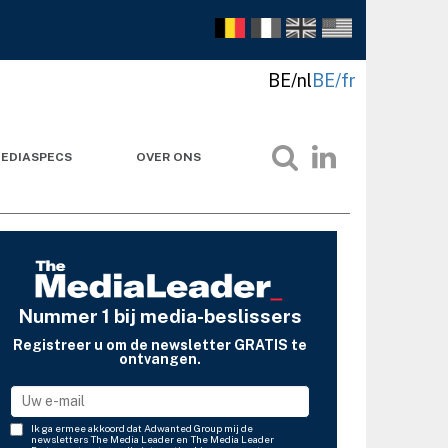
BE/nl
BE/fr
EDIASPECS
OVER ONS
Nummer 1 bij media-beslissers
Registreer u om de newsletter GRATIS te
ontvangen.
Ik ga ermee akkoord dat Adwanted Group mij de
newsletters The Media Leader en The Media Leader