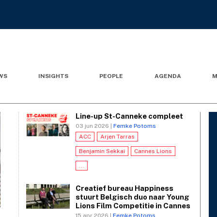
WS
INSIGHTS
PEOPLE
AGENDA
M
Line-up St-Canneke compleet
03 jun 2026 |
Femke Potoms
ACC
Arjen Tarras
Benjamin Sekkai
Cannes Lions
...
Creatief bureau Happiness
stuurt Belgisch duo naar Young
Lions Film Competitie in Cannes
15 apr 2026 |
Femke Potoms