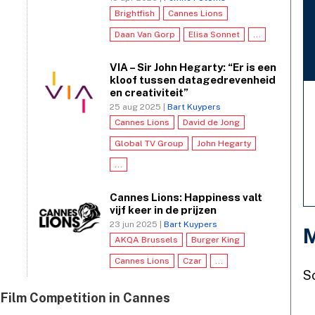
Brightfish
Cannes Lions
Daan Van Gorp
Elisa Sonnet
...
VIA – Sir John Hegarty: “Er is een
kloof tussen datagedrevenheid
en creativiteit”
25 aug 2025 |
Bart Kuypers
Cannes Lions
David de Jong
Global TV Group
John Hegarty
...
Cannes Lions: Happiness valt
vijf keer in de prijzen
23 jun 2025 |
Bart Kuypers
M
AKQA Brussels
Burger King
Cannes Lions
Czar
...
S
 Film Competition in Cannes