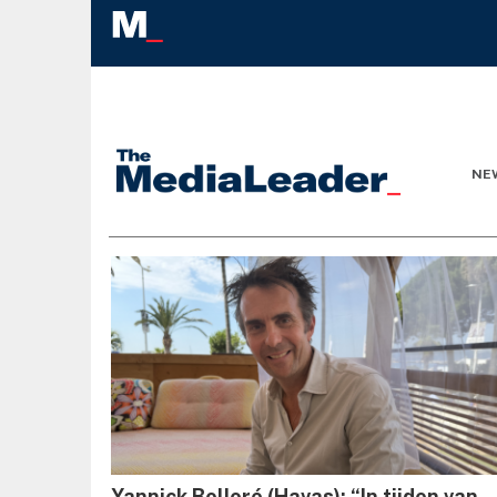
NE
Yannick Bolloré (Havas): “In tijden van