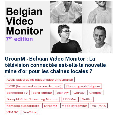
GroupM - Belgian Video Monitor : La
télévision connectée est-elle la nouvelle
mine d'or pour les chaines locales ?
AVOD (advertising based video on demand)
BVOD (broadcast video on demand)
Choreograph Belgium
connected TV
cord-cutting
Disney+
GoPlay
GroupM
GroupM Video Streaming Monitor
HBO Max
Netflix
nomadic subscribers
Streamz
video streaming
VRT MAX
VTM GO
YouTube