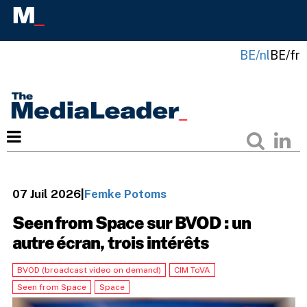
BE/nl
BE/fr
07 Juil 2026
|
Femke Potoms
Seen from Space sur BVOD : un
autre écran, trois intérêts
BVOD (broadcast video on demand)
CIM ToVA
Seen from Space
Space