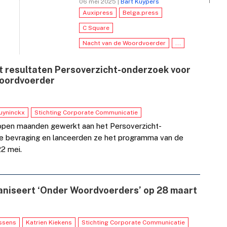
06 mei 2025 |
Bart Kuypers
Auxipress
Belga.press
C Square
Nacht van de Woordvoerder
...
t resultaten Persoverzicht-onderzoek voor
Woordvoerder
uyninckx
Stichting Corporate Communicatie
open maanden gewerkt aan het Persoverzicht-
 de bevraging en lanceerden ze het programma van de
2 mei.
aniseert ‘Onder Woordvoerders’ op 28 maart
issens
Katrien Kiekens
Stichting Corporate Communicatie