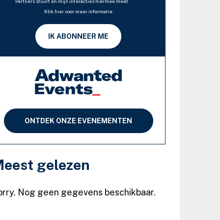
Partners stuurt en mijn interacties hiermee meet.
Klik hier voor meer informatie
IK ABONNEER ME
ONTDEK ONZE EVENEMENTEN
eest gelezen
orry. Nog geen gegevens beschikbaar.