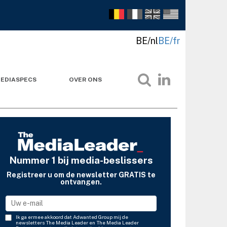
BE/nl
BE/fr
EDIASPECS
OVER ONS
Nummer 1 bij media-beslissers
Registreer u om de newsletter GRATIS te
ontvangen.
Ik ga ermee akkoord dat Adwanted Group mij de
newsletters The Media Leader en The Media Leader