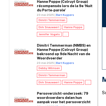
Hanne Poppe (Colruyt Group)
récompensés lors de la 9e ‘Nuit
du Porte-parole’
23 mei 2025 |
Bart Kuypers
Dimitri Temmerman
Dirk Snauwaert
Hanne Poppe
Jennifer Vogels
...
Dimitri Temmerman (NMBS) en
Hanne Poppe (Colruyt Group)
bekroond op 9de Nacht van de
Woordvoerder
23 mei 2025 |
Bart Kuypers
Debby Wilmsen
Dimitri Temmerman
M
Dirk Snauwaert
Hanne Poppe
...
S
Persoverzicht-onderzoek: 79
woordvoerders delen hun
aanpak voor het persoverzicht