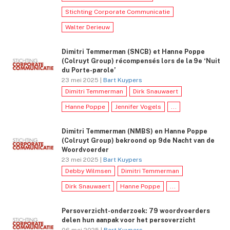
Stichting Corporate Communicatie
Walter Derieuw
Dimitri Temmerman (SNCB) et Hanne Poppe
(Colruyt Group) récompensés lors de la 9e ‘Nuit
du Porte-parole’
23 mei 2025 |
Bart Kuypers
Dimitri Temmerman
Dirk Snauwaert
Hanne Poppe
Jennifer Vogels
...
Dimitri Temmerman (NMBS) en Hanne Poppe
(Colruyt Group) bekroond op 9de Nacht van de
Woordvoerder
23 mei 2025 |
Bart Kuypers
Debby Wilmsen
Dimitri Temmerman
Dirk Snauwaert
Hanne Poppe
...
Persoverzicht-onderzoek: 79 woordvoerders
delen hun aanpak voor het persoverzicht
06 mei 2025 |
Bart Kuypers