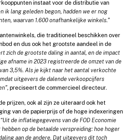
rkooppunten instaat voor de distributie van
n ik lang geleden begon, hadden we er nog
nten, waarvan 1.600 onafhankelijke winkels.”
antenwinkels, die traditioneel beschikken over
nbod en dus ook het grootste aandeel in de
t zich de grootste daling in aantal, en de impact
lige afname in 2023 registreerde de omzet van de
van 3,5%. Als je kijkt naar het aantal verkochte
 omdat uitgevers de dalende verkoopcijfers
en”
, preciseert de commercieel directeur.
e prijzen, ook al zijn ze uiteraard ook het
jging van de papierprijs of de hoge indexeringen
.
“Uit de inflatiegegevens van de FOD Economie
ct hebben op de betaalde verspreiding: hoe hoger
daling aan de andere. Dat uitgevers dit toch