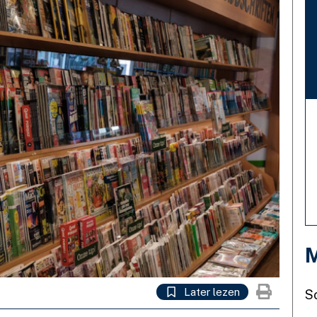
M
Later lezen
S