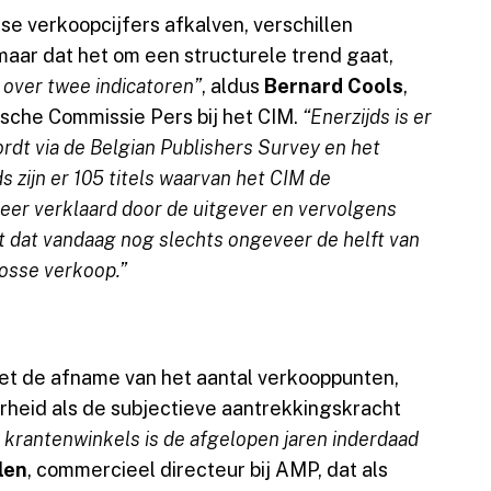
 verkoopcijfers afkalven, verschillen
aar dat het om een structurele trend gaat,
 over twee indicatoren”
, aldus
Bernard Cools
,
ische Commissie Pers bij het CIM.
“Enerzijds is er
dt via de Belgian Publishers Survey en het
ds zijn er 105 titels waarvan het CIM de
p eer verklaard door de uitgever en vervolgens
ijkt dat vandaag nog slechts ongeveer de helft van
losse verkoop.”
et de afname van het aantal verkooppunten,
heid als de subjectieve aantrekkingskracht
 krantenwinkels is de afgelopen jaren inderdaad
len
, commercieel directeur bij AMP, dat als