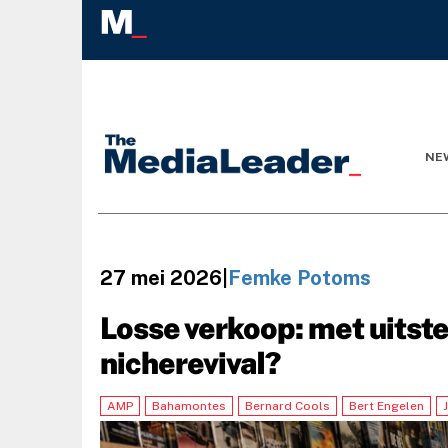
NE
27 mei 2026
|
Femke Potoms
Losse verkoop: met uitste
nicherevival?
AMP
Bahamontes
Bernard Cools
Bert Engelen