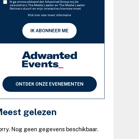
Ik ga ermee akkoord dat Adwanted Group mij de
newsletters The Media Leader en The Media Leader
Partners stuurt en mijn interacties hiermee meet.
Klik hier voor meer informatie
IK ABONNEER ME
ONTDEK ONZE EVENEMENTEN
eest gelezen
orry. Nog geen gegevens beschikbaar.