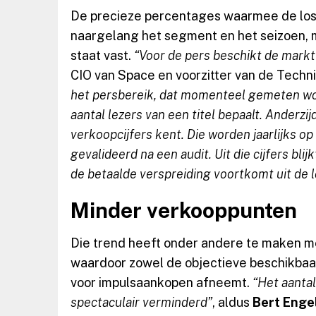
De precieze percentages waarmee de losse
naargelang het segment en het seizoen, m
staat vast.
“Voor de pers beschikt de markt
CIO van Space en voorzitter van de Techn
het persbereik, dat momenteel gemeten wor
aantal lezers van een titel bepaalt. Anderzij
verkoopcijfers kent. Die worden jaarlijks o
gevalideerd na een audit. Uit die cijfers bl
de betaalde verspreiding voortkomt uit de 
Minder verkooppunten
Die trend heeft onder andere te maken m
waardoor zowel de objectieve beschikbaar
voor impulsaankopen afneemt.
“Het aantal
spectaculair verminderd”
, aldus
Bert Enge