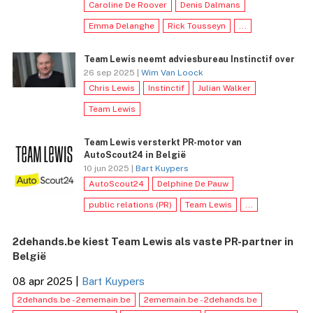
Caroline De Roover
Denis Dalmans
Emma Delanghe
Rick Tousseyn
...
Team Lewis neemt adviesbureau Instinctif over
26 sep 2025 |
Wim Van Loock
Chris Lewis
Instinctif
Julian Walker
Team Lewis
Team Lewis versterkt PR-motor van
AutoScout24 in België
10 jun 2025 |
Bart Kuypers
AutoScout24
Delphine De Pauw
public relations (PR)
Team Lewis
...
2dehands.be kiest Team Lewis als vaste PR-partner in
België
08 apr 2025
|
Bart Kuypers
2dehands.be - 2ememain.be
2ememain.be - 2dehands.be