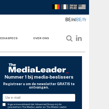
BE/nl
BE/fr
EDIASPECS
OVER ONS
Nummer 1 bij media-beslissers
Registreer u om de newsletter GRATIS te
ontvangen.
Ik ga ermee akkoord dat Adwanted Group mij de
newsletters The Media Leader en The Media Leader