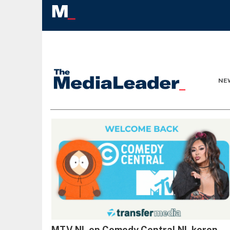
NE
MTV NL en Comedy Central NL keren