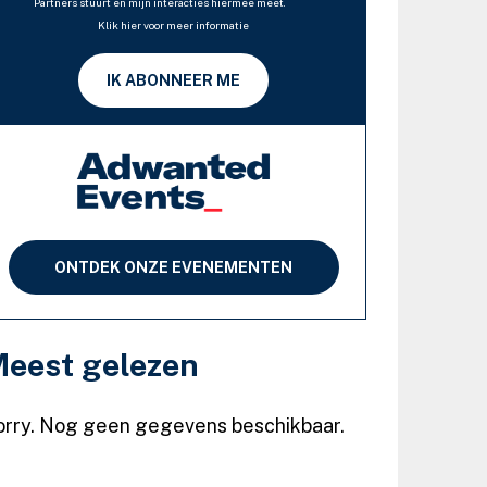
Partners stuurt en mijn interacties hiermee meet.
Klik hier voor meer informatie
IK ABONNEER ME
ONTDEK ONZE EVENEMENTEN
eest gelezen
orry. Nog geen gegevens beschikbaar.