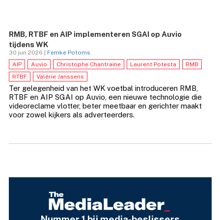
RMB, RTBF en AIP implementeren SGAI op Auvio
tijdens WK
30 jun 2026 |
Femke Potoms
AIP
Auvio
Christophe Chantraine
Laurent Potesta
RMB
RTBF
Valérie Janssens
Ter gelegenheid van het WK voetbal introduceren RMB,
RTBF en AIP SGAI op Auvio, een nieuwe technologie die
videoreclame vlotter, beter meetbaar en gerichter maakt
voor zowel kijkers als adverteerders.
Nummer 1 bij media-beslissers