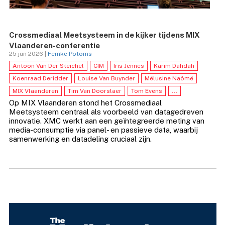
Crossmediaal Meetsysteem in de kijker tijdens MIX
Vlaanderen-conferentie
25 jun 2026 |
Femke Potoms
Antoon Van Der Steichel
CIM
Iris Jennes
Karim Dahdah
Koenraad Deridder
Louise Van Buynder
Mélusine Naômé
MIX Vlaanderen
Tim Van Doorslaer
Tom Evens
...
Op MIX Vlaanderen stond het Crossmediaal
Meetsysteem centraal als voorbeeld van datagedreven
innovatie. XMC werkt aan een geïntegreerde meting van
media-consumptie via panel- en passieve data, waarbij
samenwerking en datadeling cruciaal zijn.