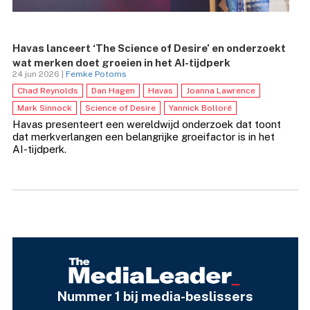
Havas lanceert ‘The Science of Desire’ en onderzoekt
wat merken doet groeien in het AI-tijdperk
24 jun 2026 |
Femke Potoms
Chad Reynolds
Dan Hagen
Havas
Joanna Lawrence
Mark Sinnock
Science of Desire
Yannick Bolloré
Havas presenteert een wereldwijd onderzoek dat toont
dat merkverlangen een belangrijke groeifactor is in het
AI-tijdperk.
Nummer 1 bij media-beslissers