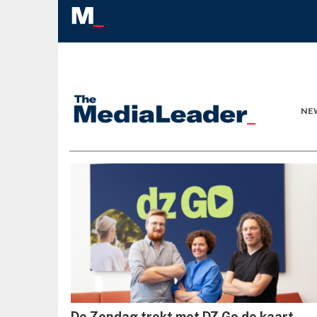
NE
De Zondag trekt met DZ Go de kaart