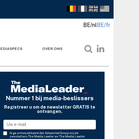
BE/nl
BE/fr
EDIASPECS
OVER ONS
Nummer 1 bij media-beslissers
Registreer u om de newsletter GRATIS te
ontvangen.
Ik ga ermee akkoord dat Adwanted Group mij de
newsletters The Media Leader en The Media Leader