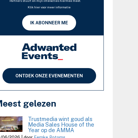
Partners stuurt en mijn interacties hiermee meet.
Klik hier voor meer informatie
IK ABONNEER ME
ONTDEK ONZE EVENEMENTEN
eest gelezen
Trustmedia wint goud als
Media Sales House of the
Year op de AMMA
/06/2026 | door
Femke Potoms