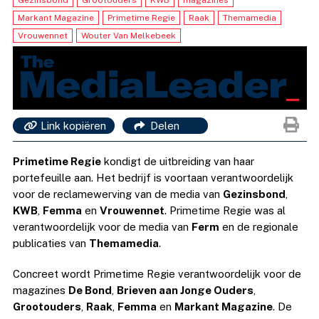
Gezinsbond
Grootouders
KWB
magazines
Markant Magazine
Primetime Regie
Raak
Themamedia
Vrouwennet
Wouter Van Melkebeek
Link kopiëren
Delen
Primetime Regie
kondigt de uitbreiding van haar
portefeuille aan. Het bedrijf is voortaan verantwoordelijk
voor de reclamewerving van de media van
Gezinsbond
,
KWB
,
Femma
en
Vrouwennet
. Primetime Regie was al
verantwoordelijk voor de media van
Ferm
en de regionale
publicaties van
Themamedia
.
Concreet wordt Primetime Regie verantwoordelijk voor de
magazines
De Bond
,
Brieven aan Jonge Ouders
,
Grootouders
,
Raak
,
Femma
en
Markant Magazine
. De