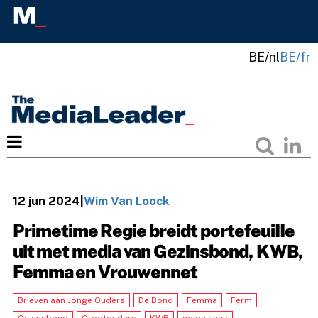
BE/nl
BE/fr
12 jun 2024
|
Wim Van Loock
Primetime Regie breidt portefeuille
uit met media van Gezinsbond, KWB,
Femma en Vrouwennet
Brieven aan Jonge Ouders
De Bond
Femma
Ferm