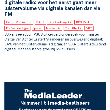
digitale radio: voor het eerst gaat meer
luistervolume via digitale kanalen dan via
FM
Cieltje Van Achter
DAB+
Dirk Lodewyckx
DPG Media
Els Van de Sijpe
Ipsos
Mediahuis
Tom Klerkx
VRT
Volgens een door IPSOS uitgevoerd onderzoek voor minister
Cieltje Van Achter luistert Vlaanderen nu overwegend digitaal:
54% van het luistervolume is digitaal en 30% luistert uitsluitend
digitaal, met een sterke groei bij 65-plussers.
Nummer 1 bij media-beslissers