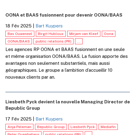
OONA et BAAS fusionnent pour devenir OONA/BAAS
18 Fév 2025
|
Bart Kuypers
Bas Ouweneel
Birgit Hubloux
Mirjam van Kleef
Oona
OONA/BAAS
public relations (PR)
...
Les agences RP OONA et BAAS fusionnent en une seule
et même organisation OONA/BAAS. La fusion apporte des
avantages non seulement substantiels, mais aussi
géographiques. Le groupe a l’ambition d’accueillir 10
nouveaux clients par an.
Liesbeth Pyck devient la nouvelle Managing Director de
Bepublic Group
17 Fév 2025
|
Bart Kuypers
Anja Peleman
Bepublic Group
Liesbeth Pyck
Mediafin
Peter Quaghebeur
public relations (PR)
...