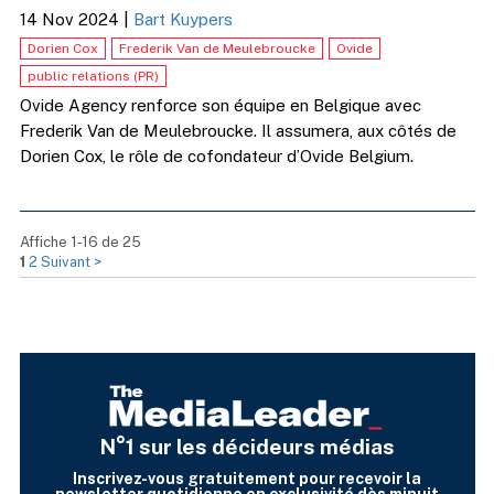
14 Nov 2024
|
Bart Kuypers
Dorien Cox
Frederik Van de Meulebroucke
Ovide
public relations (PR)
Ovide Agency renforce son équipe en Belgique avec
Frederik Van de Meulebroucke. Il assumera, aux côtés de
Dorien Cox, le rôle de cofondateur d’Ovide Belgium.
Affiche 1-16 de 25
1
2
Suivant >
N°1 sur les décideurs médias
Inscrivez-vous gratuitement pour recevoir la
newsletter quotidienne en exclusivité dès minuit