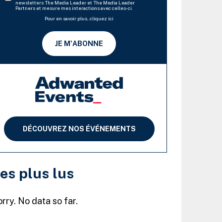
newsletters The Media Leader et The Media Leader
Partners et mesure mes interactions avec celles-ci.
Pour en savoir plus, cliquez ici
JE M'ABONNE
DÉCOUVREZ NOS ÉVÉNEMENTS
es plus lus
rry. No data so far.