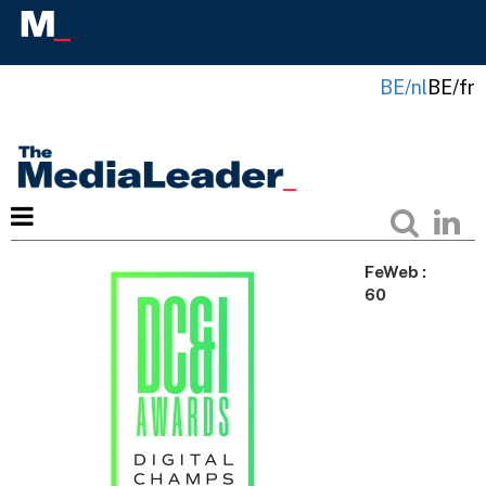
BE/nl
BE/fr
FeWeb :
60