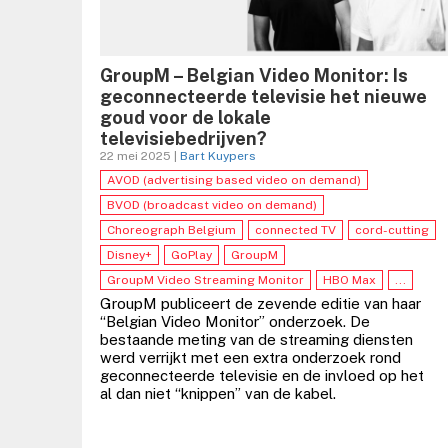
GroupM – Belgian Video Monitor: Is
geconnecteerde televisie het nieuwe
goud voor de lokale
televisiebedrijven?
22 mei 2025 |
Bart Kuypers
AVOD (advertising based video on demand)
BVOD (broadcast video on demand)
Choreograph Belgium
connected TV
cord-cutting
Disney+
GoPlay
GroupM
GroupM Video Streaming Monitor
HBO Max
...
GroupM publiceert de zevende editie van haar
“Belgian Video Monitor” onderzoek. De
bestaande meting van de streaming diensten
werd verrijkt met een extra onderzoek rond
geconnecteerde televisie en de invloed op het
al dan niet “knippen” van de kabel.