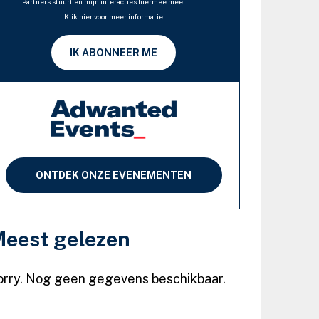
Partners stuurt en mijn interacties hiermee meet.
Klik hier voor meer informatie
IK ABONNEER ME
ONTDEK ONZE EVENEMENTEN
eest gelezen
orry. Nog geen gegevens beschikbaar.