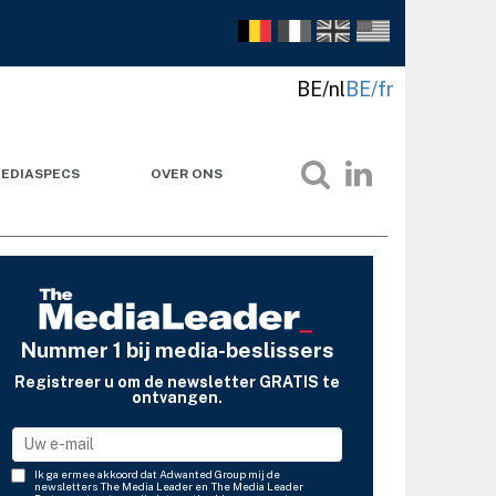
BE/nl
BE/fr
EDIASPECS
OVER ONS
Nummer 1 bij media-beslissers
Registreer u om de newsletter GRATIS te
ontvangen.
Ik ga ermee akkoord dat Adwanted Group mij de
newsletters The Media Leader en The Media Leader