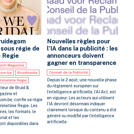
Bruidegom
Nouvelles règles pour
sous régie de
l’IA dans la publicité : les
 Regie
annonceurs doivent
gagner en transparence
egom Magazine
Conseil de la Publicité
gom.be
Bruidmedia
Depuis le 2 août, une nouvelle phase
Primetime Regie
du règlement européen sur
iteur de Bruid &
l’intelligence artificielle, l’AI Act, est
azine et
en vigueur. Les acteurs qui utilisent
om.be, confie sa régie
l’IA devront désormais indiquer
Primetime Regie. Les
clairement lorsque du contenu a été
ires, les formats, le
généré ou modifié par l’intelligence
rial et les
artificielle.
nt disponibles dans