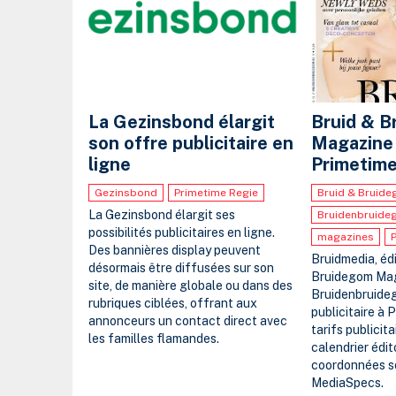
La Gezinsbond élargit
Bruid & 
son offre publicitaire en
Magazine 
ligne
Primetime
Gezinsbond
Primetime Regie
Bruid & Bruid
La Gezinsbond élargit ses
Bruidenbruide
possibilités publicitaires en ligne.
magazines
Des bannières display peuvent
Bruidmedia, éd
désormais être diffusées sur son
Bruidegom Mag
site, de manière globale ou dans des
Bruidenbruideg
rubriques ciblées, offrant aux
publicitaire à 
annonceurs un contact direct avec
tarifs publicita
les familles flamandes.
calendrier édito
coordonnées so
MediaSpecs.