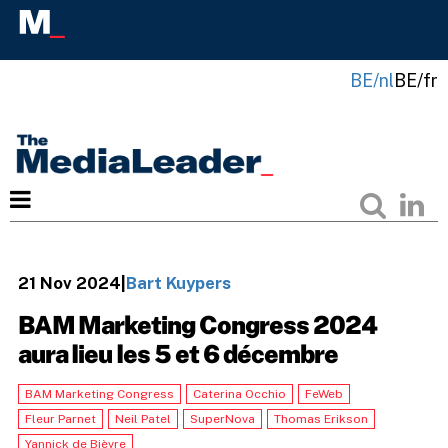
BE/nl
BE/fr
21 Nov 2024
|
Bart Kuypers
BAM Marketing Congress 2024
aura lieu les 5 et 6 décembre
BAM Marketing Congress
Caterina Occhio
FeWeb
Fleur Parnet
Neil Patel
SuperNova
Thomas Erikson
Yannick de Bièvre