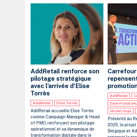
AddRetail renforce son
Carrefour
pilotage stratégique
repensent
avec l’arrivée d’Elise
promotion
Torrès
AddRetail
C
AddRetail
Elise Torrès
Dave Froidcoe
AddRetail accueille Elise Torrès
Jeroen Huys
comme Campaign Manager & Head
Présenté au R
of PMO, renforçant son pilotage
2025, le proje
opérationnel et sa dynamique de
Belgique et Ad
transformation digitale dans le