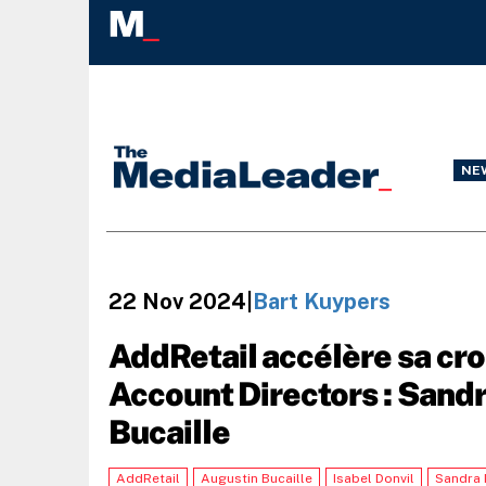
NE
22 Nov 2024
|
Bart Kuypers
AddRetail accélère sa cr
Account Directors : Sandr
Bucaille
AddRetail
Augustin Bucaille
Isabel Donvil
Sandra 