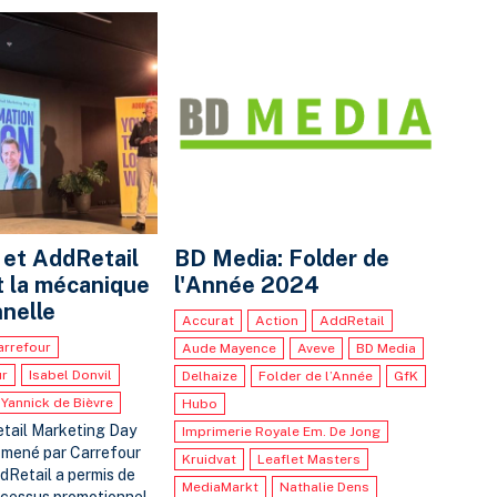
 et AddRetail
BD Media: Folder de
 la mécanique
l'Année 2024
nelle
Accurat
Action
AddRetail
arrefour
Aude Mayence
Aveve
BD Media
ur
Isabel Donvil
Delhaize
Folder de l’Année
GfK
Yannick de Bièvre
Hubo
etail Marketing Day
Imprimerie Royale Em. De Jong
t mené par Carrefour
Kruidvat
Leaflet Masters
dRetail a permis de
MediaMarkt
Nathalie Dens