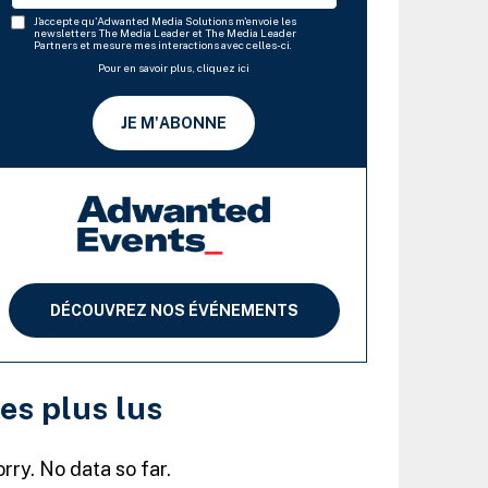
J'accepte qu'Adwanted Media Solutions m'envoie les
newsletters The Media Leader et The Media Leader
Partners et mesure mes interactions avec celles-ci.
Pour en savoir plus, cliquez ici
JE M'ABONNE
DÉCOUVREZ NOS ÉVÉNEMENTS
es plus lus
rry. No data so far.