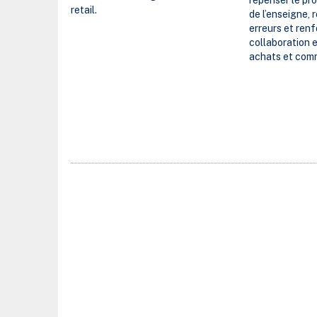
repenser le pr
retail.
de l’enseigne,
erreurs et renf
collaboration 
achats et com