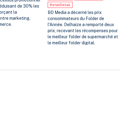
ocessus promotionnel
RetailDetail
 réduisant de 30% les
orçant la
BD Media a décerné les prix
entre marketing,
consommateurs du Folder de
merce.
l'Année. Delhaize a remporté deux
prix, recevant les récompenses pour
le meilleur folder de supermarché et
le meilleur folder digital.