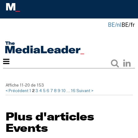
BE/nl
BE/fr
Affiche 11-20 de 153
< Précédent
1
2
3
4
5
6
7
8
9
10
…
16
Suivant >
Plus d'articles
Events