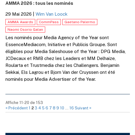
AMMA 2026 : tous les nominés
29 Mai 2026
|
Wim Van Loock
AMMA Awards
CommPass
Gaetano Palermo
Naomi Osorio Galan
Les nominés pour Media Agency of the Year sont
EssenceMediacom, Initiative et Publicis Groupe. Sont
éligibles pour Media Saleshouse of the Year : DPG Media,
JCDecaux et RMB chez les Leaders et MM Delhaize,
Roularta et Trustmedia chez les Challengers. Benjamin
Sekkai, Els Lagrou et Bjorn Van der Cruyssen ont été
nominés pour Media Advertiser of the Year.
Affiche 11-20 de 153
< Précédent
1
2
3
4
5
6
7
8
9
10
…
16
Suivant >